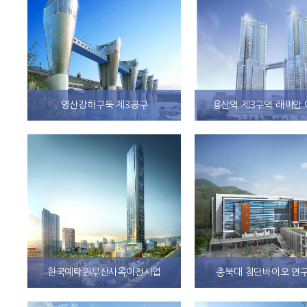
영산강하구둑 제3공구
용산역 제3구역 래미안
한국예탁원부산사옥이전사업
충북대 첨단바이오 연